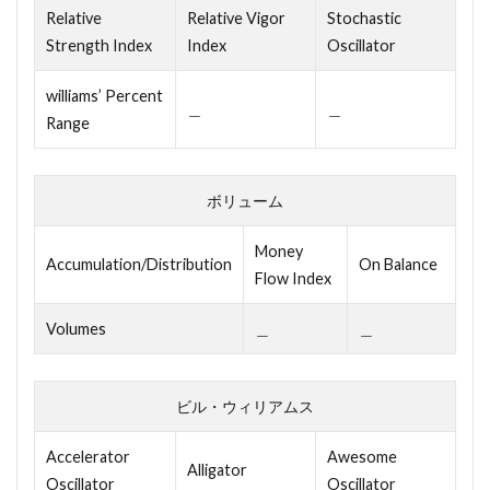
Relative
Relative Vigor
Stochastic
Strength Index
Index
Oscillator
williams’ Percent
＿
＿
Range
ボリューム
Money
Accumulation/Distribution
On Balance
Flow Index
Volumes
＿
＿
ビル・ウィリアムス
Accelerator
Awesome
Alligator
Oscillator
Oscillator