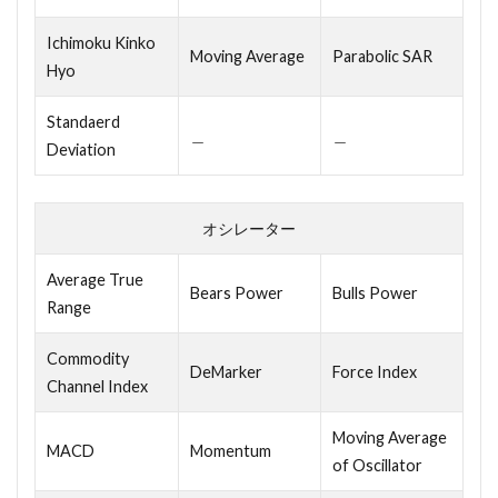
Ichimoku Kinko
Moving Average
Parabolic SAR
Hyo
Standaerd
＿
＿
Deviation
オシレーター
Average True
Bears Power
Bulls Power
Range
Commodity
DeMarker
Force Index
Channel Index
Moving Average
MACD
Momentum
of Oscillator