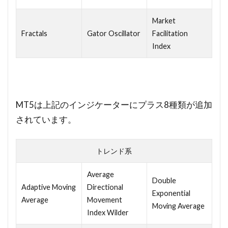
Market
Fractals
Gator Oscillator
Facilitation
Index
MT5は上記のインジケーターにプラス8種類が追加
されています。
トレンド系
Average
Double
Adaptive Moving
Directional
Exponential
Average
Movement
Moving Average
Index Wilder